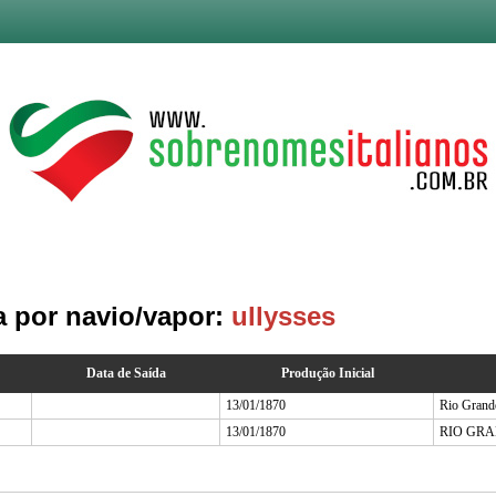
a por navio/vapor:
ullysses
Data de Saída
Produção Inicial
13/01/1870
Rio Grand
13/01/1870
RIO GR